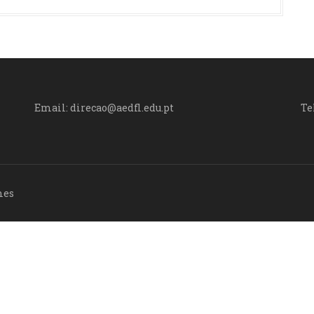
Email: direcao@aedfl.edu.pt
Te
mes