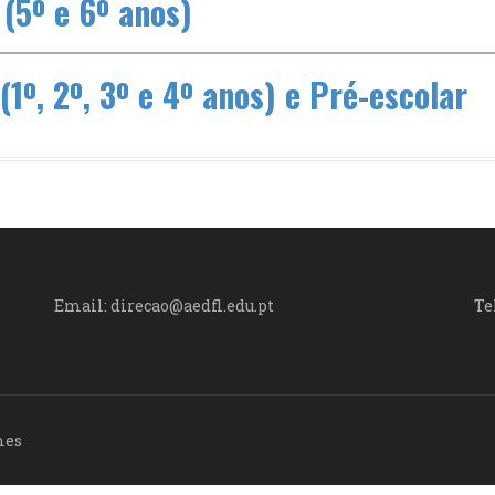
 (5º e 6º anos)
(1º, 2º, 3º e 4º anos) e Pré-escolar
Email: direcao@aedfl.edu.pt
Te
mes