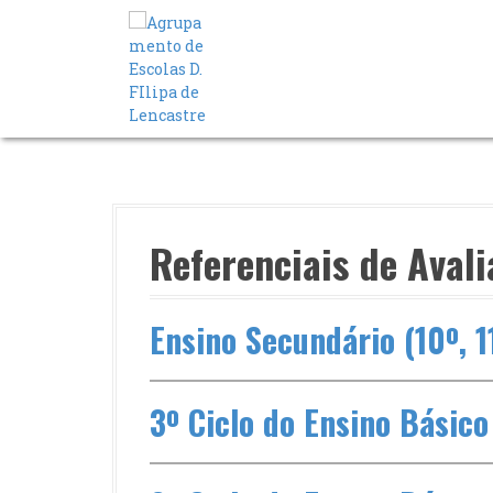
S
a
l
t
a
r
p
a
r
a
o
Referenciais de Avali
c
o
n
Ensino Secundário (10º, 1
t
e
ú
d
3º Ciclo do Ensino Básico 
o