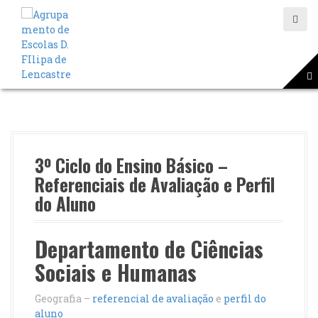
S
a
l
t
a
r
p
a
r
a
o
3º Ciclo do Ensino Básico –
c
Referenciais de Avaliação e Perfil
o
do Aluno
n
t
e
Departamento de Ciências
ú
d
Sociais e Humanas
o
Geografia –
referencial de avaliação
e
perfil do
aluno