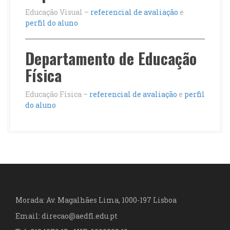
Educação Visual –
referencial de avaliação
e
perfil do aluno
Departamento de Educação
Física
Educação Física –
referencial de avaliação
e
perfil
do aluno
Morada: Av. Magalhães Lima, 1000-197 Lisboa
Email: direcao@aedfl.edu.pt