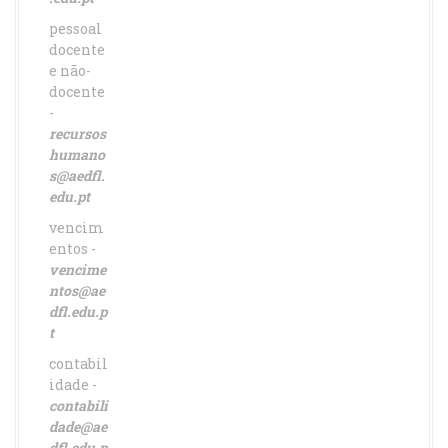
pessoal
docente
e não-
docente
-
recursos
humano
s@aedfl.
edu.pt
vencim
entos -
vencime
ntos@ae
dfl.edu.p
t
contabil
idade -
contabili
dade@ae
dfl.edu.p