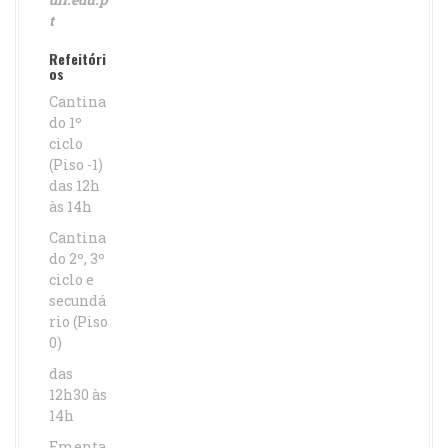
t
Refeitóri
os
Cantina
do 1º
ciclo
(Piso -1)
das 12h
às 14h
Cantina
do 2º, 3º
ciclo e
secundá
rio (Piso
0)
das
12h30 às
14h
Ementa