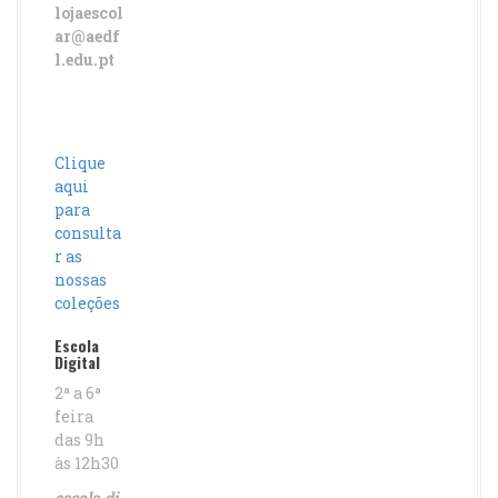
lojaescol
ar@aedf
l.edu.pt
Clique
aqui
para
consulta
r as
nossas
coleções
Escola
Digital
2ª a 6ª
feira
das 9h
às 12h30
escola.di