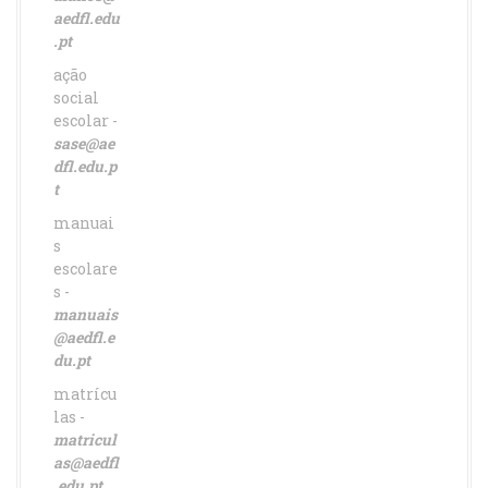
aedfl.edu
.pt
ação
social
escolar -
sase@ae
dfl.edu.p
t
manuai
s
escolare
s -
manuais
@aedfl.e
du.pt
matrícu
las -
matricul
as@aedfl
.edu.pt