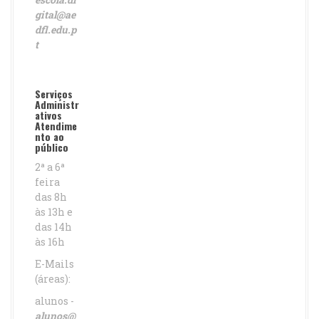
gital@ae
dfl.edu.p
t
Serviços
Administr
ativos
Atendime
nto ao
público
2ª a 6ª
feira
das 8h
às 13h e
das 14h
às 16h
E-Mails
(áreas):
alunos -
alunos@