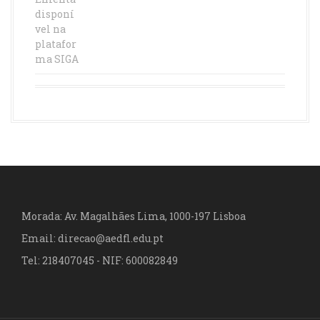
disponí
vel na
platafor
ma SIGA
Morada: Av. Magalhães Lima, 1000-197 Lisboa
Email: direcao@aedfl.edu.pt
Tel: 218407045 - NIF: 600082849