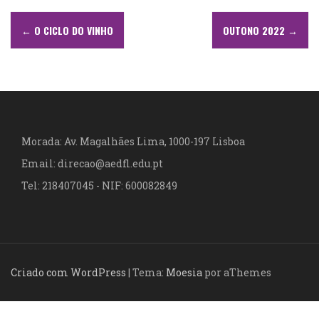
N
←
O CICLO DO VINHO
OUTONO 2022
→
a
v
e
g
Morada: Av. Magalhães Lima, 1000-197 Lisboa
a
Email: direcao@aedfl.edu.pt
ç
Tel: 218407045 - NIF: 600082849
ã
o
d
Criado com WordPress
|
Tema:
Moesia
por aThemes
e