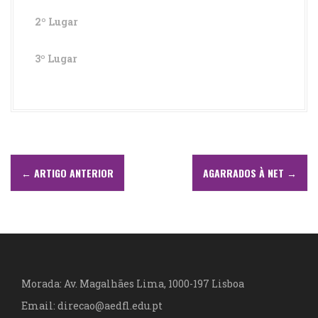
2º Lugar
3º Lugar
N
←
ARTIGO ANTERIOR
AGARRADOS À NET
→
a
v
e
g
Morada: Av. Magalhães Lima, 1000-197 Lisboa
a
Email: direcao@aedfl.edu.pt