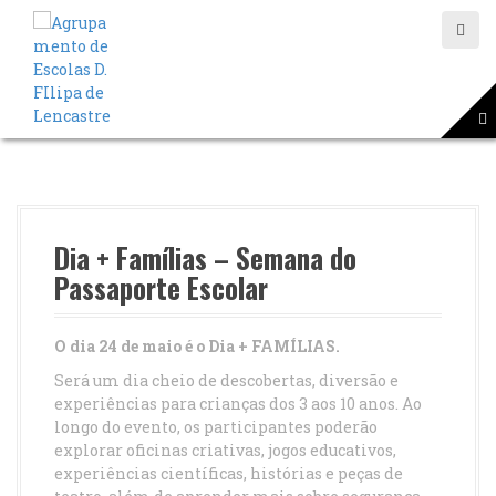
S
a
l
t
a
r
p
a
r
a
o
Dia + Famílias – Semana do
c
Passaporte Escolar
o
n
t
O dia 24 de maio é o Dia + FAMÍLIAS.
e
Será um dia cheio de descobertas, diversão e
ú
experiências para crianças dos 3 aos 10 anos. Ao
d
longo do evento, os participantes poderão
o
explorar oficinas criativas, jogos educativos,
experiências científicas, histórias e peças de