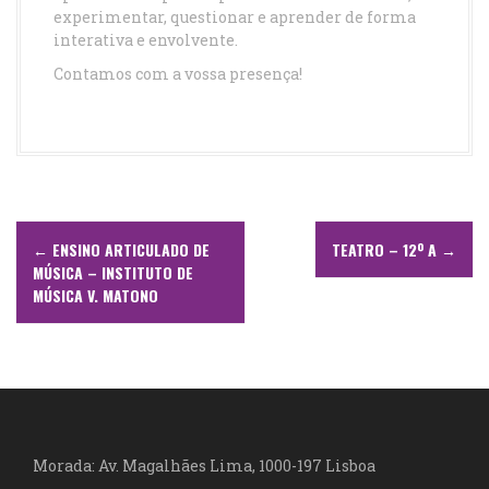
experimentar, questionar e aprender de forma
interativa e envolvente.
Contamos com a vossa presença!
N
←
ENSINO ARTICULADO DE
TEATRO – 12º A
→
a
MÚSICA – INSTITUTO DE
MÚSICA V. MATONO
v
e
g
a
Morada: Av. Magalhães Lima, 1000-197 Lisboa