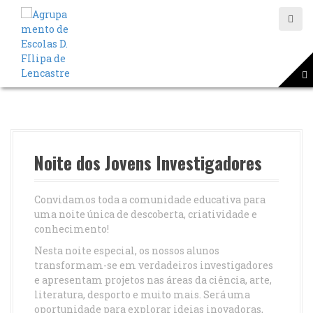
S
a
l
t
a
r
p
a
r
a
o
Noite dos Jovens Investigadores
c
o
n
Convidamos toda a comunidade educativa para
t
uma noite única de descoberta, criatividade e
e
conhecimento!
ú
Nesta noite especial, os nossos alunos
d
transformam-se em verdadeiros investigadores
o
e apresentam projetos nas áreas da ciência, arte,
literatura, desporto e muito mais. Será uma
oportunidade para explorar ideias inovadoras,