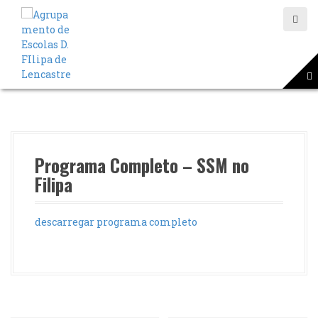
S
a
l
t
a
r
p
a
r
a
o
Programa Completo – SSM no
c
Filipa
o
n
t
descarregar programa completo
e
ú
d
o