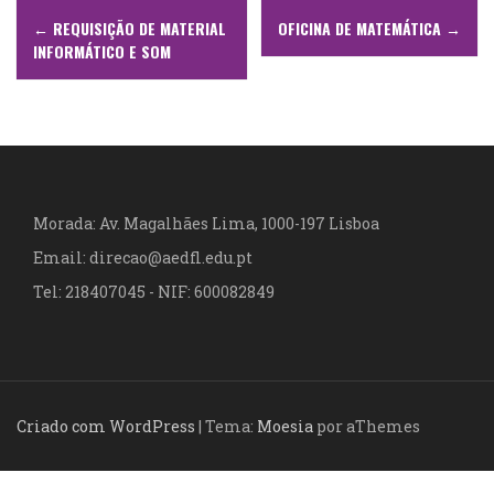
N
←
REQUISIÇÃO DE MATERIAL
OFICINA DE MATEMÁTICA
→
a
INFORMÁTICO E SOM
v
e
g
a
Morada: Av. Magalhães Lima, 1000-197 Lisboa
Email: direcao@aedfl.edu.pt
ç
Tel: 218407045 - NIF: 600082849
ã
o
d
Criado com WordPress
|
Tema:
Moesia
por aThemes
e
a