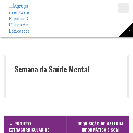
S
a
l
t
a
r
p
a
r
a
o
Semana da Saúde Mental
c
o
n
t
e
ú
d
o
N
←
PROJETO
REQUISIÇÃO DE MATERIAL
a
EXTRACURRICULAR DE
INFORMÁTICO E SOM
→