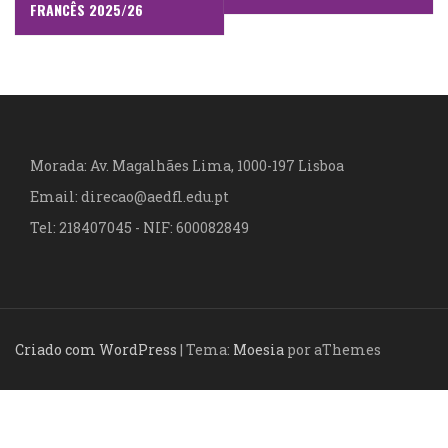
FRANCÊS 2025/26
v
e
g
a
Morada: Av. Magalhães Lima, 1000-197 Lisboa
ç
Email: direcao@aedfl.edu.pt
ã
Tel: 218407045 - NIF: 600082849
o
d
e
Criado com WordPress
|
Tema:
Moesia
por aThemes
a
r