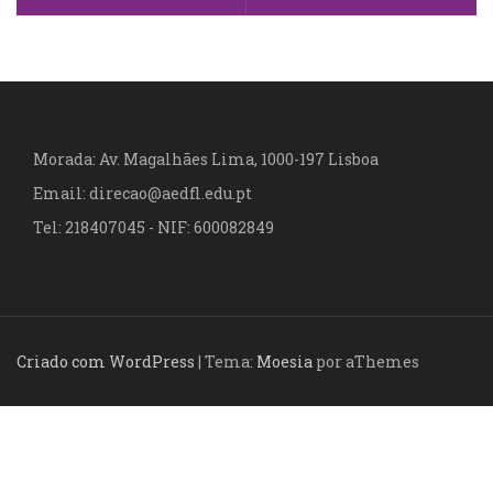
v
e
g
a
Morada: Av. Magalhães Lima, 1000-197 Lisboa
Email: direcao@aedfl.edu.pt
ç
Tel: 218407045 - NIF: 600082849
ã
o
d
Criado com WordPress
|
Tema:
Moesia
por aThemes
e
a
r