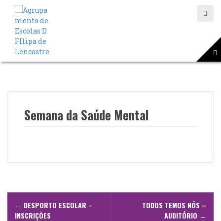
S
a
l
t
a
r
p
a
r
a
o
Semana da Saúde Mental
c
o
n
t
e
ú
d
o
N
←
DESPORTO ESCOLAR –
TODOS TEMOS NÓS –
a
INSCRIÇÕES
AUDITÓRIO
→