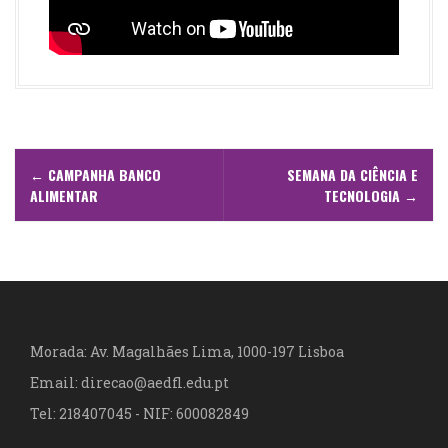
N
←
CAMPANHA BANCO
SEMANA DA CIÊNCIA E
a
ALIMENTAR
TECNOLOGIA
→
v
e
g
a
Morada: Av. Magalhães Lima, 1000-197 Lisboa
Email: direcao@aedfl.edu.pt
ç
Tel: 218407045 - NIF: 600082849
ã