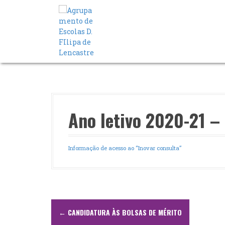
S
a
l
t
a
r
p
a
r
a
o
Ano letivo 2020-21 –
c
o
n
Informação de acesso ao “Inovar consulta”
t
e
ú
d
o
N
←
CANDIDATURA ÀS BOLSAS DE MÉRITO