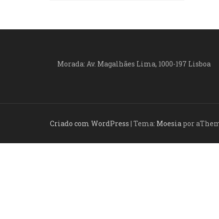
a
v
e
g
Morada: Av. Magalhães Lima, 1000-197 Lisboa
a
ç
ã
Criado com WordPress
|
Tema:
Moesia
por aThe
o
d
e
a
r