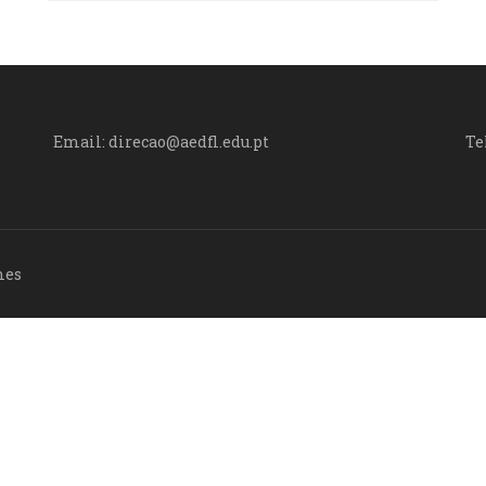
Email: direcao@aedfl.edu.pt
Te
mes