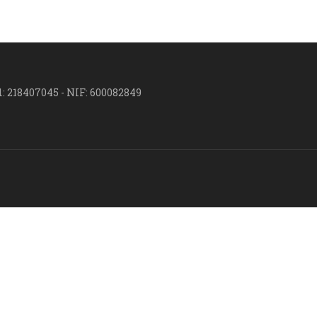
l: 218407045 - NIF: 600082849