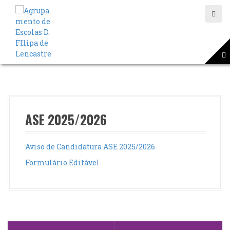
S
a
l
t
a
r
p
a
r
a
o
ASE 2025/2026
c
o
n
Aviso de Candidatura ASE 2025/2026
t
Formulário Editável
e
ú
d
o