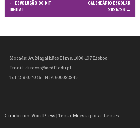
N
←
DEVOLUÇÃO DO KIT
CALENDÁRIO ESCOLAR
a
DIGITAL
2025/26
→
v
e
g
a
Morada: Av. Magalhães Lima, 1000-197 Lisboa
Email: direcao@aedfl.edu.pt
ç
Tel: 218407045 - NIF: 600082849
ã
o
d
Criado com WordPress
|
Tema:
Moesia
por aThemes
e
a