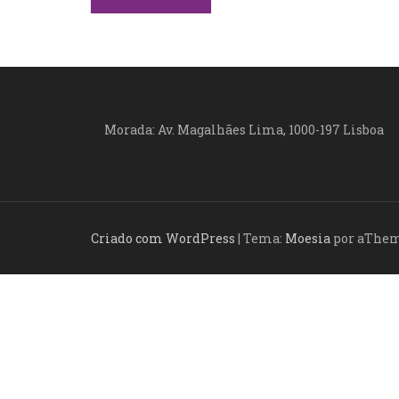
a
v
e
g
Morada: Av. Magalhães Lima, 1000-197 Lisboa
a
ç
ã
Criado com WordPress
|
Tema:
Moesia
por aThe
o
d
e
a