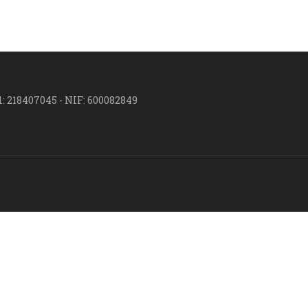
l: 218407045 - NIF: 600082849