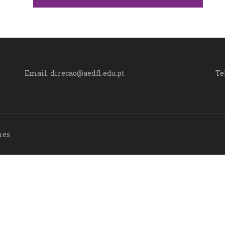
Email: direcao@aedfl.edu.pt
Te
mes