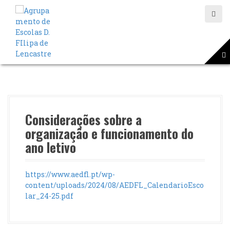
S
a
l
t
a
r
p
a
r
a
o
Considerações sobre a
c
organização e funcionamento do
o
ano letivo
n
t
e
https://www.aedfl.pt/wp-
ú
content/uploads/2024/08/AEDFL_CalendarioEsco
d
lar_24-25.pdf
o