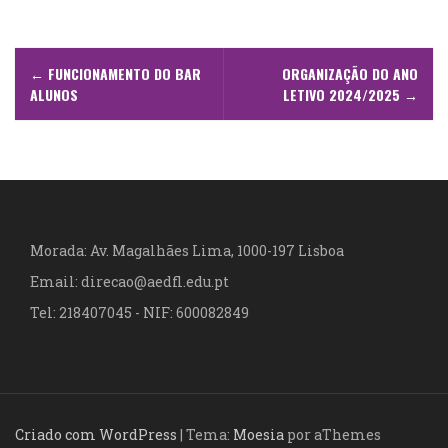
N
←
FUNCIONAMENTO DO BAR
ORGANIZAÇÃO DO ANO
a
ALUNOS
LETIVO 2024/2025
→
v
e
g
a
Morada: Av. Magalhães Lima, 1000-197 Lisboa
Email: direcao@aedfl.edu.pt
ç
Tel: 218407045 - NIF: 600082849
ã
o
d
Criado com WordPress
|
Tema:
Moesia
por aThemes