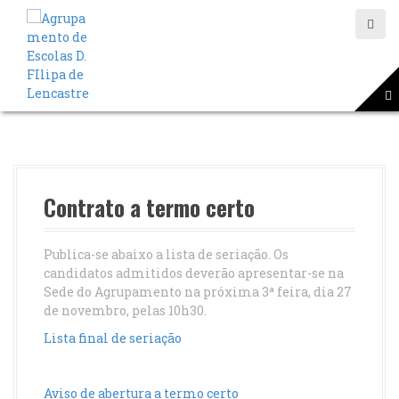
S
a
l
t
a
r
p
a
r
a
o
Contrato a termo certo
c
o
n
Publica-se abaixo a lista de seriação. Os
t
candidatos admitidos deverão apresentar-se na
e
Sede do Agrupamento na próxima 3ª feira, dia 27
ú
de novembro, pelas 10h30.
d
Lista final de seriação
o
Aviso de abertura a termo certo