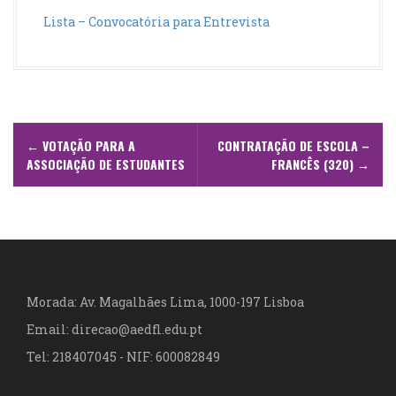
Lista – Convocatória para Entrevista
N
←
VOTAÇÃO PARA A
CONTRATAÇÃO DE ESCOLA –
a
ASSOCIAÇÃO DE ESTUDANTES
FRANCÊS (320)
→
v
e
g
a
Morada: Av. Magalhães Lima, 1000-197 Lisboa
Email: direcao@aedfl.edu.pt
ç
Tel: 218407045 - NIF: 600082849
ã