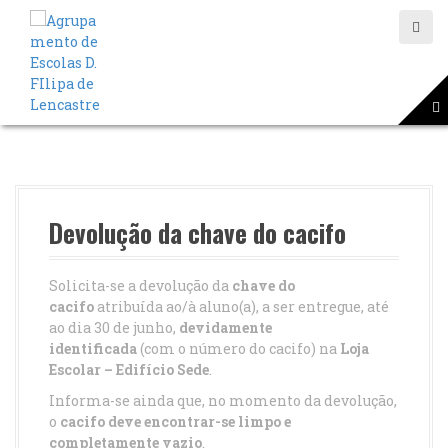
S
a
l
t
a
r
p
a
r
a
o
Devolução da chave do cacifo
c
o
n
Solicita-se a devolução da
chave do
t
cacifo
atribuída ao/à aluno(a), a ser entregue, até
e
ao dia 30 de junho,
devidamente
ú
identificada
(com o número do cacifo) na
Loja
d
Escolar – Edifício Sede
.
o
Informa-se ainda que, no momento da devolução,
o
cacifo deve encontrar-se limpo e
completamente vazio
.