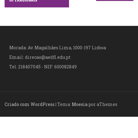
a
v
e
g
a
Morada: Av. Magalhães Lima, 1000-197 Lisboa
Email: direcao@aedfl.edu.pt
ç
Tel: 218407045 - NIF: 600082849
ã
o
d
Criado com WordPress
|
Tema:
Moesia
por aThemes
e
a
r