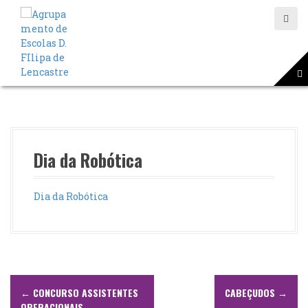
S
a
l
t
a
r
p
a
r
a
o
Dia da Robótica
c
o
n
Dia da Robótica
t
e
ú
d
o
N
←
CONCURSO ASSISTENTES
CABEÇUDOS
→
OPERACIONAIS