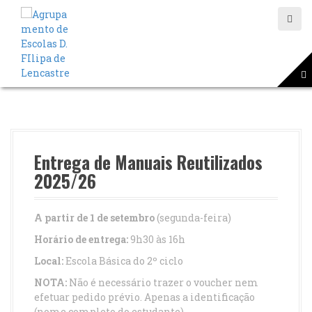
S
a
l
t
a
r
p
a
r
a
o
Entrega de Manuais Reutilizados
c
2025/26
o
n
t
A partir de 1 de setembro
(segunda-feira)
e
Horário de entrega:
9h30 às 16h
ú
d
Local:
Escola Básica do 2º ciclo
o
NOTA:
Não é necessário trazer o voucher nem
efetuar pedido prévio. Apenas a identificação
(nome completo do estudante)