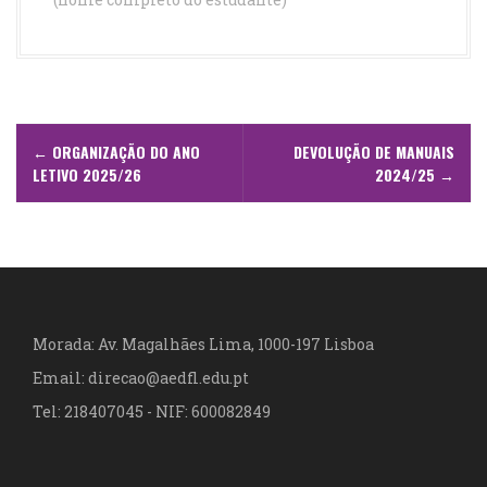
N
←
ORGANIZAÇÃO DO ANO
DEVOLUÇÃO DE MANUAIS
a
LETIVO 2025/26
2024/25
→
v
e
g
a
Morada: Av. Magalhães Lima, 1000-197 Lisboa
Email: direcao@aedfl.edu.pt
ç
Tel: 218407045 - NIF: 600082849
ã
o