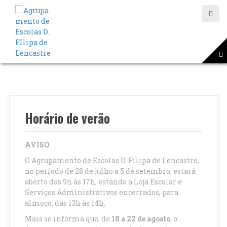
S
a
l
t
a
r
p
a
r
a
o
Horário de verão
c
o
n
AVISO
t
O Agrupamento de Escolas D. Filipa de Lencastre,
e
no período de 28 de julho a 5 de setembro, estará
ú
aberto das 9h às 17h, estando a Loja Escolar e
d
Serviços Administrativos encerrados, para
o
almoço, das 13h às 14h.
Mais se informa que, de
18 a 22 de agosto
, o