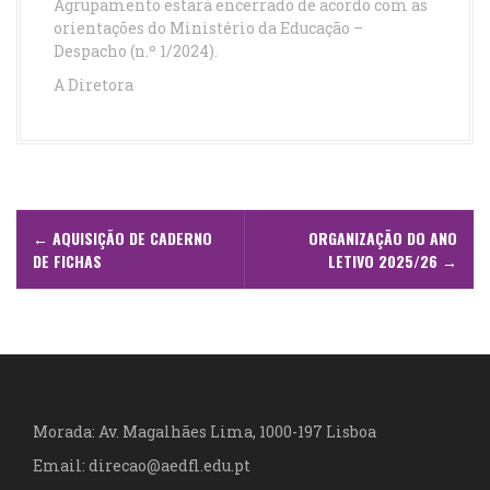
Agrupamento estará encerrado de acordo com as
orientações do Ministério da Educação –
Despacho (n.º 1/2024).
A Diretora
N
←
AQUISIÇÃO DE CADERNO
ORGANIZAÇÃO DO ANO
a
DE FICHAS
LETIVO 2025/26
→
v
e
g
a
Morada: Av. Magalhães Lima, 1000-197 Lisboa
Email: direcao@aedfl.edu.pt
ç