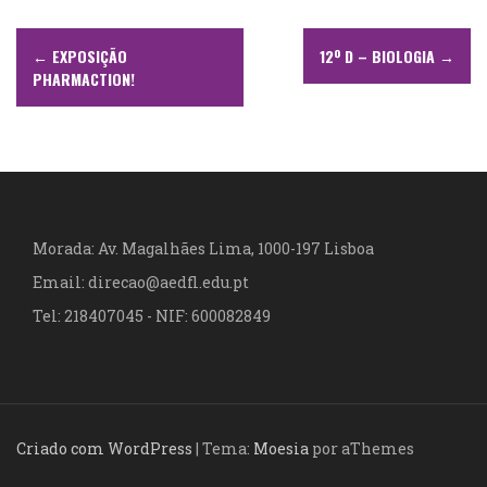
N
←
EXPOSIÇÃO
12º D – BIOLOGIA
→
a
PHARMACTION!
v
e
g
a
Morada: Av. Magalhães Lima, 1000-197 Lisboa
Email: direcao@aedfl.edu.pt
ç
Tel: 218407045 - NIF: 600082849
ã
o
d
Criado com WordPress
|
Tema:
Moesia
por aThemes
e