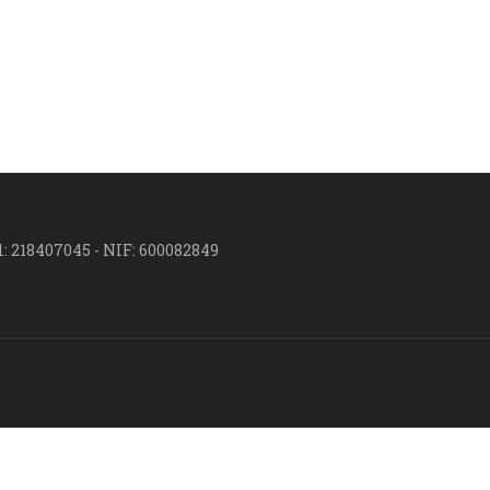
l: 218407045 - NIF: 600082849