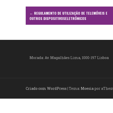
N
←
REGULAMENTO DE UTILIZAÇÃO DE TELEMÓVEIS E
a
OUTROS DISPOSITIVOSELETRÓNICOS
v
e
g
a
Morada: Av. Magalhães Lima, 1000-197 Lisboa
ç
ã
o
Criado com WordPress
|
Tema:
Moesia
por aThe
d
e