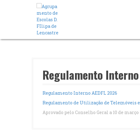
S
a
l
t
a
r
p
a
r
a
o
Regulamento Interno
c
o
n
Regulamento Interno AEDFL 2026
t
e
Regulamento de Utilização de Telemóveis e 
ú
Aprovado pelo Conselho Geral a 10 de março
d
o