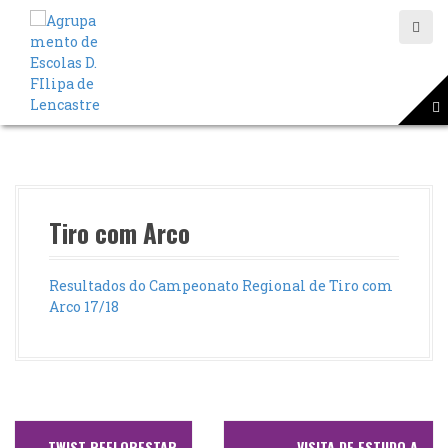
S
a
l
t
a
r
p
a
r
a
o
Tiro com Arco
c
o
n
Resultados do Campeonato Regional de Tiro com
t
Arco 17/18
e
ú
d
o
N
←
TWIST REFLORESTAR
VISITA DE ESTUDO A