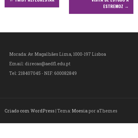
a
ESTREMOZ
→
v
e
g
a
Morada: Av. Magalhães Lima, 1000-197 Lisboa
Email: direcao@aedfl.edu.pt
ç
Tel: 218407045 - NIF: 600082849
ã
o
d
Criado com WordPress
|
Tema:
Moesia
por aThemes
e
a