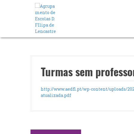
S
a
l
t
a
r
p
a
r
a
o
Turmas sem professor
c
o
n
http://www.aedfl.pt/wp-content/uploads/2
t
atualizada.pdf
e
ú
d
o