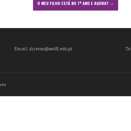
O MEU FILHO ESTÁ NO 7º ANO E AGORA?
→
Email: direcao@aedfl.edu.pt
Te
mes