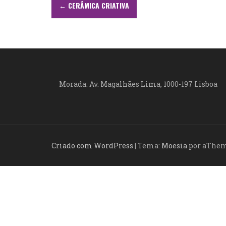
N
←
CERÂMICA CRIATIVA
a
v
e
g
Morada: Av. Magalhães Lima, 1000-197 Lisboa
a
ç
ã
Criado com WordPress
|
Tema:
Moesia
por aThe
o
d
e
a