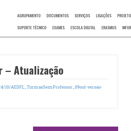
AGRUPAMENTO
DOCUMENTOS
SERVIÇOS
LIGAÇÕES
PROJET
SUPORTE TÉCNICO
EXAMES
ESCOLA DIGITAL
ERASMUS
INFO
 – Atualização
024/10/AEDFL_TurmasSemProfessor_09out-versao-