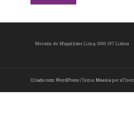
a
v
e
g
Morada: Av. Magalhães Lima, 1000-197 Lisboa
a
ç
ã
Criado com WordPress
|
Tema:
Moesia
por aThe
o
d
e
a