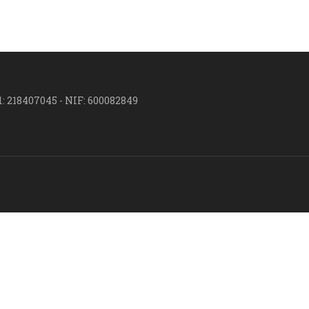
l: 218407045 - NIF: 600082849