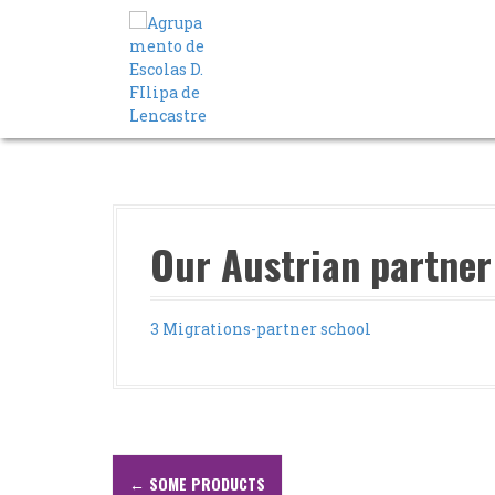
S
a
l
t
a
r
p
a
r
a
o
Our Austrian partner
c
o
n
3 Migrations-partner school
t
e
ú
d
o
N
←
SOME PRODUCTS