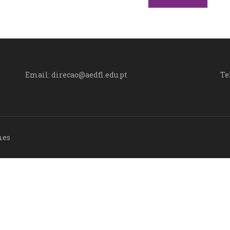
Email: direcao@aedfl.edu.pt
Te
mes