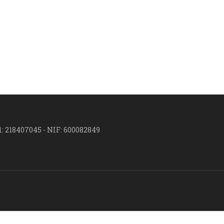
l: 218407045 - NIF: 600082849