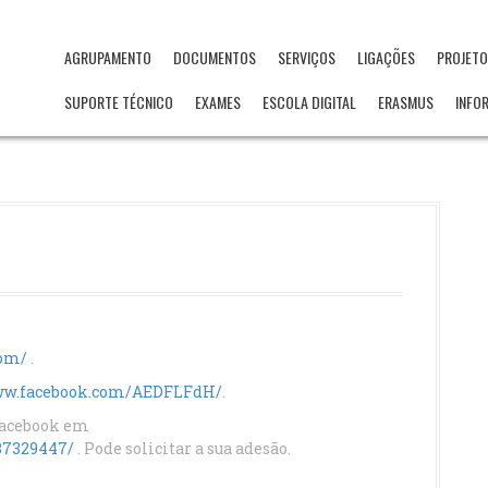
AGRUPAMENTO
DOCUMENTOS
SERVIÇOS
LIGAÇÕES
PROJET
SUPORTE TÉCNICO
EXAMES
ESCOLA DIGITAL
ERASMUS
INFO
com/
.
www.facebook.com/AEDFLFdH/
.
Facebook em
87329447/
. Pode solicitar a sua adesão.