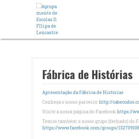
S
a
l
t
a
r
p
a
r
a
o
Fábrica de Histórias
c
o
n
Apresentação da Fábrica de Histórias
t
e
Conheça o nosso parceiro:
http://cabecudos.
ú
Visite a nossa página do Facebook
https://
d
o
Temos também o nosso grupo (fechado) do 
https://www.facebook.com/groups/13270910