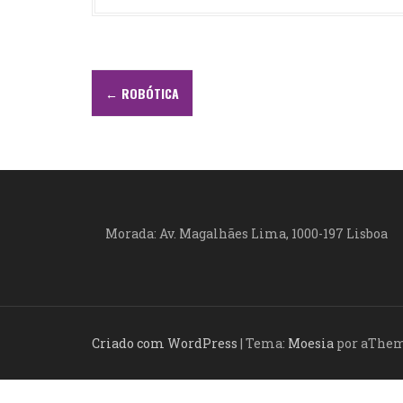
N
←
ROBÓTICA
a
v
e
g
Morada: Av. Magalhães Lima, 1000-197 Lisboa
a
ç
ã
Criado com WordPress
|
Tema:
Moesia
por aThe
o
d