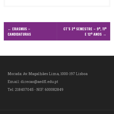
N
←
ERASMUS –
CT´S 2º SEMESTRE – 9º, 11º
a
CANDIDATURAS
E 12º ANOS
→
v
e
g
a
Morada: Av. Magalhães Lima, 1000-197 Lisboa
Email: direcao@aedfl.edu.pt
ç
Tel: 218407045 - NIF: 600082849
ã
o