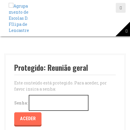
S
a
l
t
a
r
p
a
r
a
o
Protegido: Reunião geral
c
o
n
Este conteúdo está protegido. Para aceder, por
t
favor insira a senha:
e
ú
Senha:
d
o